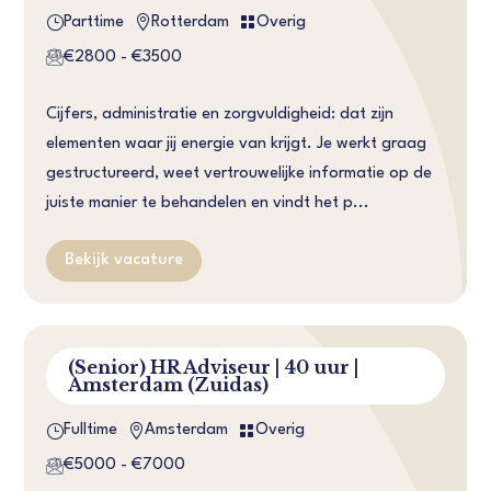
}


Parttime
Rotterdam
Overig
€2800 - €3500
Cijfers, administratie en zorgvuldigheid: dat zijn
elementen waar jij energie van krijgt. Je werkt graag
gestructureerd, weet vertrouwelijke informatie op de
juiste manier te behandelen en vindt het p...
Bekijk vacature
(Senior) HR Adviseur | 40 uur |
Amsterdam (Zuidas)
}


Fulltime
Amsterdam
Overig
€5000 - €7000