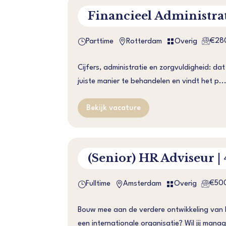
Financieel Administra
€28
}


Parttime
Rotterdam
Overig
Cijfers, administratie en zorgvuldigheid: dat
juiste manier te behandelen en vindt het p..
Bekijk vacature
(Senior) HR Adviseur |
€50
}


Fulltime
Amsterdam
Overig
Bouw mee aan de verdere ontwikkeling van H
een internationale organisatie? Wil jij mana