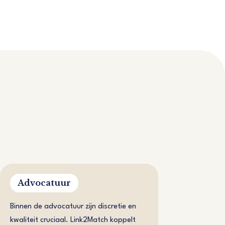
Advocatuur
Binnen de advocatuur zijn discretie en
kwaliteit cruciaal. Link2Match koppelt