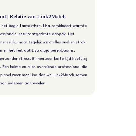
Roy Ve
ant | Relatie van Link2Match
Notaris | 
f het begin fantastisch. Lisa combineert warmte
Onlangs ben 
fessionele, resultaatgerichte aanpak. Het
groot voordee
enselijk, maar tegelijk werd alles snel en strak
regio Brabant
n en het feit dat Lisa altijd bereikbaar is,
persoon en d
en zonder stress. Binnen zeer korte tijd heeft zij
mogelijkhede
 Een kalme en alles overziende professional die
heeft vervolg
oop snel weer met Lisa dan wel Link2Match samen
dat het inde
 aan iedereen aanbevelen.
zou ik zeker