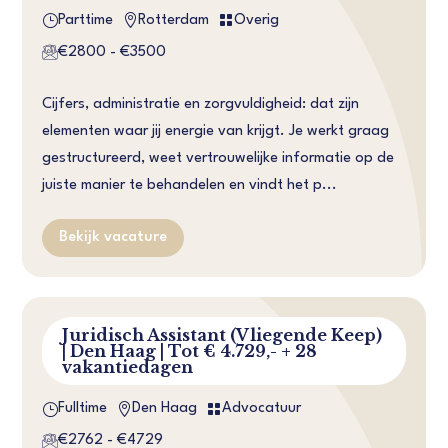
}


Parttime
Rotterdam
Overig
€2800 - €3500
Cijfers, administratie en zorgvuldigheid: dat zijn
elementen waar jij energie van krijgt. Je werkt graag
gestructureerd, weet vertrouwelijke informatie op de
juiste manier te behandelen en vindt het p...
Bekijk vacature
Juridisch Assistant (Vliegende Keep)
| Den Haag | Tot € 4.729,- + 28
vakantiedagen
}


Fulltime
Den Haag
Advocatuur
€2762 - €4729