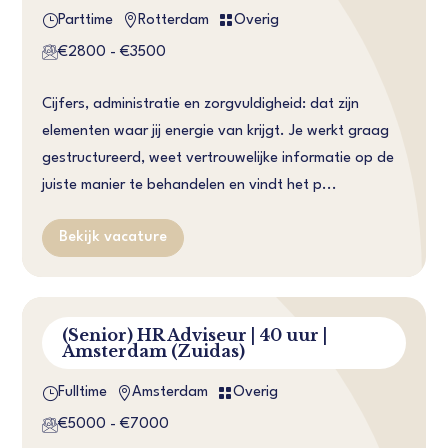
}


Parttime
Rotterdam
Overig
€2800 - €3500
Cijfers, administratie en zorgvuldigheid: dat zijn
elementen waar jij energie van krijgt. Je werkt graag
gestructureerd, weet vertrouwelijke informatie op de
juiste manier te behandelen en vindt het p...
Bekijk vacature
(Senior) HR Adviseur | 40 uur |
Amsterdam (Zuidas)
}


Fulltime
Amsterdam
Overig
€5000 - €7000