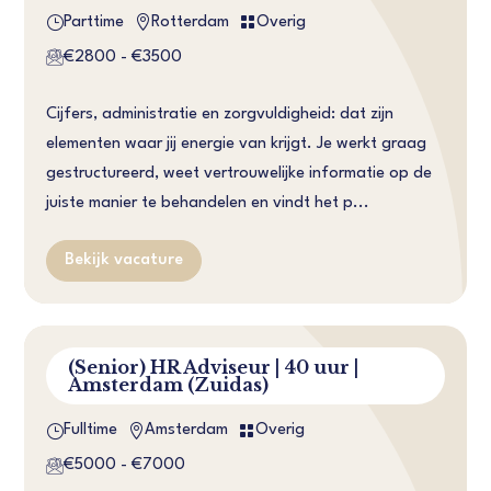
}


Parttime
Rotterdam
Overig
€2800 - €3500
Cijfers, administratie en zorgvuldigheid: dat zijn
elementen waar jij energie van krijgt. Je werkt graag
gestructureerd, weet vertrouwelijke informatie op de
juiste manier te behandelen en vindt het p...
Bekijk vacature
(Senior) HR Adviseur | 40 uur |
Amsterdam (Zuidas)
}


Fulltime
Amsterdam
Overig
€5000 - €7000