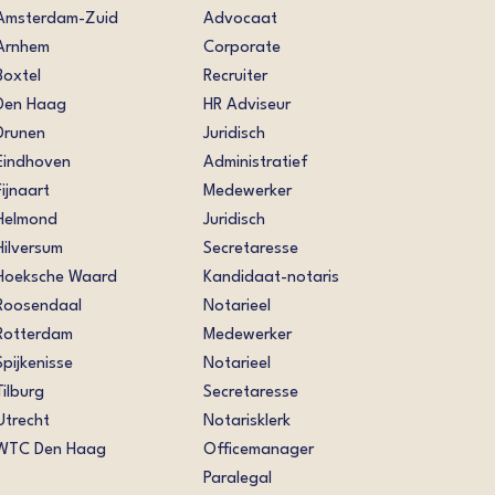
Amsterdam-Zuid
Advocaat
Arnhem
Corporate
Boxtel
Recruiter
Den Haag
HR Adviseur
Drunen
Juridisch
Eindhoven
Administratief
Fijnaart
Medewerker
Helmond
Juridisch
Hilversum
Secretaresse
Hoeksche Waard
Kandidaat-notaris
Roosendaal
Notarieel
Rotterdam
Medewerker
Spijkenisse
Notarieel
Tilburg
Secretaresse
Utrecht
Notarisklerk
WTC Den Haag
Officemanager
Paralegal