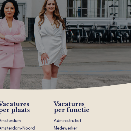
Vacatures
Vacatures
per plaats
per functie
Amsterdam
Administratief
Amsterdam-Noord
Medewerker