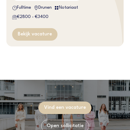
}


Fulltime
Drunen
Notariaat
€2800 - €3400
Bekijk vacature
Vind een vacature
Open sollicitatie