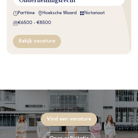
Ondernemingsrecht
}


Parttime
Hoeksche Waard
Notariaat
€6500 - €8500
Bekijk vacature
Vind een vacature