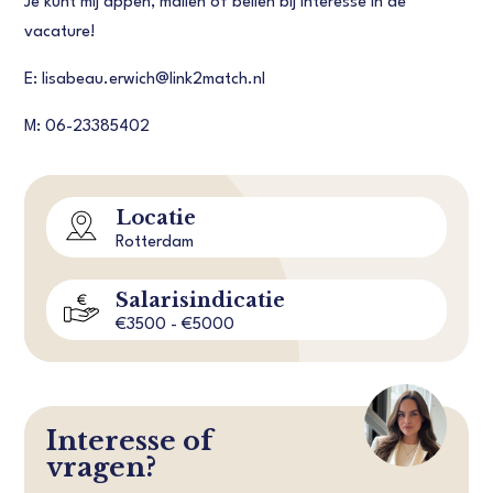
Je kunt mij appen, mailen of bellen bij interesse in de
vacature!
E: lisabeau.erwich@link2match.nl
M: 06-23385402
Locatie
Rotterdam
Salarisindicatie
€3500 - €5000
Interesse of
vragen?