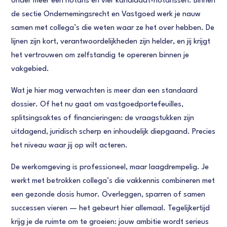
onder meer één notaris en vier kandidaat-notarissen. Binnen
de sectie Ondernemingsrecht en Vastgoed werk je nauw
samen met collega’s die weten waar ze het over hebben. De
lijnen zijn kort, verantwoordelijkheden zijn helder, en jij krijgt
het vertrouwen om zelfstandig te opereren binnen je
vakgebied.
Wat je hier mag verwachten is meer dan een standaard
dossier. Of het nu gaat om vastgoedportefeuilles,
splitsingsaktes of financieringen: de vraagstukken zijn
uitdagend, juridisch scherp en inhoudelijk diepgaand. Precies
het niveau waar jij op wilt acteren.
De werkomgeving is professioneel, maar laagdrempelig. Je
werkt met betrokken collega’s die vakkennis combineren met
een gezonde dosis humor. Overleggen, sparren of samen
successen vieren — het gebeurt hier allemaal. Tegelijkertijd
krijg je de ruimte om te groeien: jouw ambitie wordt serieus