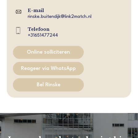
E-mail
rinske.buitendijk@link2match.nl
Telefoon
+31651477244
Online solliciteren
Reageer via WhatsApp
Bel Rinske