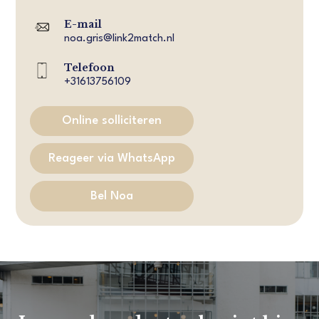
E-mail
noa.gris@link2match.nl
Telefoon
+31613756109
Online solliciteren
Reageer via WhatsApp
Bel Noa