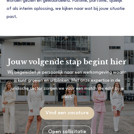
worden gezien en gewaardeerd. Fulltime, parttime, tijdelijk
of als interim oplossing, we kijken naar wat bij jouw situatie
past.
Jouw volgende stap begint hier
Wij begeleiden je persoonlijk naar een werkomgeving waarin
jij kunt groeien en uitblinken. Met onze expertise in de
juridische sector zorgen we voor een match die écht bij je
past.
Vind een vacature
Open sollicitatie