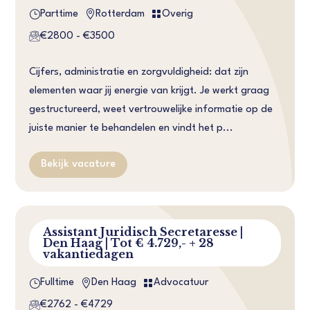
}


Parttime
Rotterdam
Overig
€2800 - €3500
Cijfers, administratie en zorgvuldigheid: dat zijn
elementen waar jij energie van krijgt. Je werkt graag
gestructureerd, weet vertrouwelijke informatie op de
juiste manier te behandelen en vindt het p...
Bekijk vacature
Assistant Juridisch Secretaresse |
Den Haag | Tot € 4.729,- + 28
vakantiedagen
}


Fulltime
Den Haag
Advocatuur
€2762 - €4729