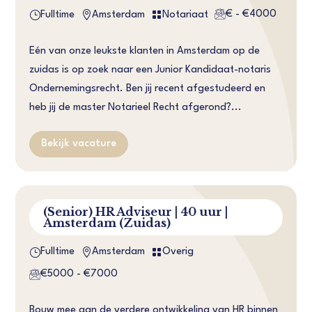
€ - €4000
}


Fulltime
Amsterdam
Notariaat
Eén van onze leukste klanten in Amsterdam op de
zuidas is op zoek naar een Junior Kandidaat-notaris
Ondernemingsrecht. Ben jij recent afgestudeerd en
heb jij de master Notarieel Recht afgerond?...
Bekijk vacature
(Senior) HR Adviseur | 40 uur |
Amsterdam (Zuidas)
}


Fulltime
Amsterdam
Overig
€5000 - €7000
Bouw mee aan de verdere ontwikkeling van HR binnen